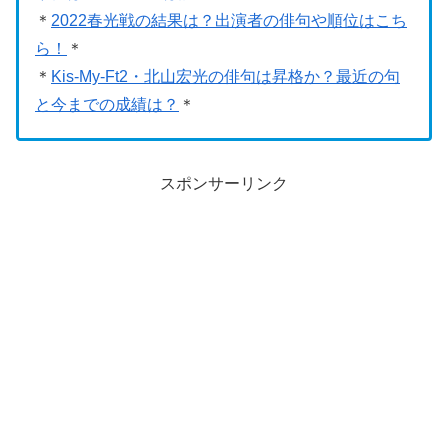
＊
2022春光戦の結果は？出演者の俳句や順位はこち
ら！
＊
＊
Kis-My-Ft2・北山宏光の俳句は昇格か？最近の句
と今までの成績は？
＊
スポンサーリンク