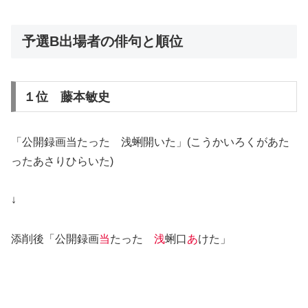
予選B出場者の俳句と順位
１位 藤本敏史
「公開録画当たった 浅蜊開いた」(こうかいろくがあた
ったあさりひらいた)
↓
添削後「公開録画
当
たった
浅
蜊口
あ
けた」