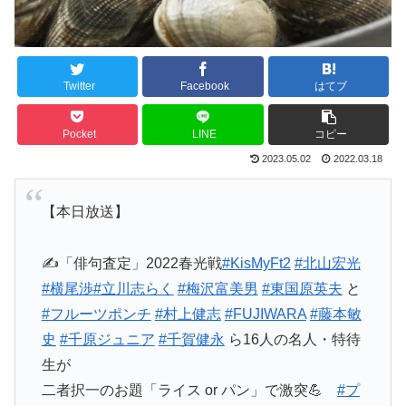
Twitter
Facebook
はてブ
Pocket
LINE
コピー
2023.05.02
2022.03.18
【本日放送】
✍「俳句査定」2022春光戦
#KisMyFt2
#北山宏光
#横尾渉
#立川志らく
#梅沢富美男
#東国原英夫
と
#フルーツポンチ
#村上健志
#FUJIWARA
#藤本敏
史
#千原ジュニア
#千賀健永
ら16人の名人・特待
生が
二者択一のお題「ライス or パン」で激突💪
#プ