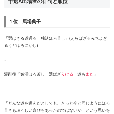
予選A出場者の俳句と順位
１位 馬場典子
「選ばざる道過る 独活ほろ苦し」(えらばざるみちよぎ
るうどほろにがし)
↓
添削後「独活ほろ苦し 選ばざ
りける
道も
また
」
「どんな道を選んだとしても、きっと今と同じようにほろ
苦さも瑞々しい喜びもあったのではないか」という思いを