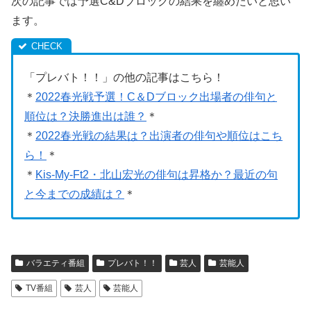
次の記事では予選C&Dブロックの結果を纏めたいと思い
ます。
「プレバト！！」の他の記事はこちら！
＊
2022春光戦予選！C＆Dブロック出場者の俳句と
順位は？決勝進出は誰？
＊
＊
2022春光戦の結果は？出演者の俳句や順位はこち
ら！
＊
＊
Kis-My-Ft2・北山宏光の俳句は昇格か？最近の句
と今までの成績は？
＊
バラエティ番組
プレバト！！
芸人
芸能人
TV番組
芸人
芸能人