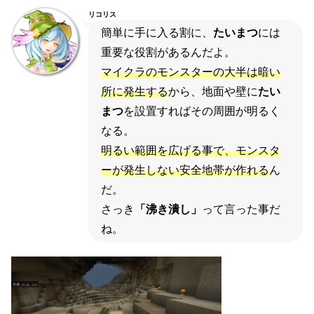
リコリス
簡単に手に入る割に、
たいまつ
には
重要な役割があるんだよ。
マイクラのモンスターの大半は暗い
所に発生する
から、地面や壁に
たい
まつ
を設置すればその周囲が明るく
なる。
明るい範囲を広げる事で、モンスタ
ーが発生しない安全地帯が作れる
ん
だ。
さっき
「沸き潰し」
って言った事だ
ね。