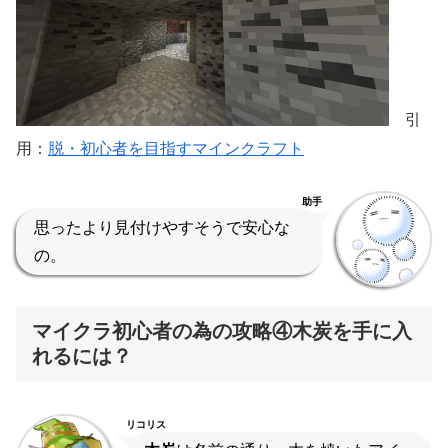
引
用：
脱・初心者を目指すマインクラフト
助手
思ったより見付けやすそうで安心な
の。
マイクラ初心者の為の攻略④木炭を手に入
れるには？
リコリス