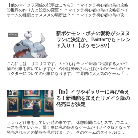
【他のマイクラ関係の記事はこちら】 ＊マイクラ初心者の為の攻略
①世界の作り方と設定の変更＊ ＊マイクラ初心者の為の攻略②バイ
オームの種類とオススメの場所は？＊ ＊マイクラ初心者の為の攻略
③必須アイテム「丸太」を集めよう！＊ ＊...
新ポケモン・ボチの愛称がシヌヌ
ゲーム
ワンに決定か。Twitterでもトレン
ド入り！【ポケモンSV】
こんにちは、リコリスです。 いつもはテレビ番組に出演する人や生
物の記事を書いていますが、今回は発表されたばかりのゲームのキャ
ラクターについての記事になります。 世界的に大人気のゲーム「ポ
ケットモンスター スカーレット・バイオレット」...
【Ib】イヴやギャリーに再び会え
Ib
る！新機能を加えたリメイク版の
発売日が決定
ちょうど仕事をしていた時の事です。 休憩時間にふとスマホでニュ
ースを見ていたら、驚く事に私の好きなゲームがリメイク版となって
発売されるとの情報を見付けました。 そのゲームのタイトルは
「Ib(イヴ)」。 このゲームは何年も前にフリー...