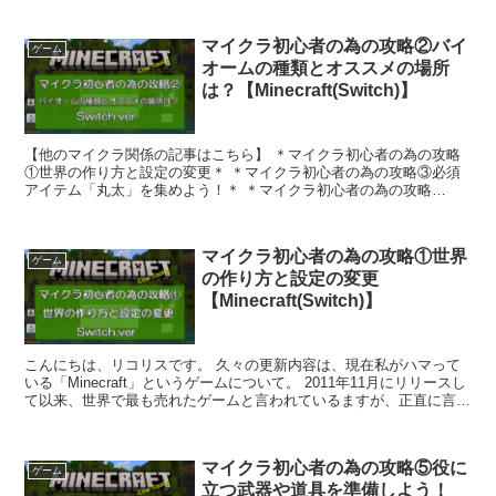
マイクラ初心者の為の攻略②バイ
ゲーム
オームの種類とオススメの場所
は？【Minecraft(Switch)】
【他のマイクラ関係の記事はこちら】 ＊マイクラ初心者の為の攻略
①世界の作り方と設定の変更＊ ＊マイクラ初心者の為の攻略③必須
アイテム「丸太」を集めよう！＊ ＊マイクラ初心者の為の攻略
④「たいまつ」でモンスター対策を...
マイクラ初心者の為の攻略①世界
ゲーム
の作り方と設定の変更
【Minecraft(Switch)】
こんにちは、リコリスです。 久々の更新内容は、現在私がハマって
いる「Minecraft」というゲームについて。 2011年11月にリリースし
て以来、世界で最も売れたゲームと言われているますが、正直に言っ
てこのゲームはやり込み要素が無...
マイクラ初心者の為の攻略⑤役に
ゲーム
立つ武器や道具を準備しよう！