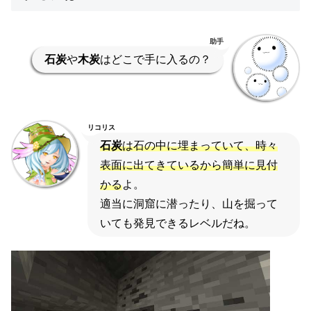
助手
石炭
や
木炭
はどこで手に入るの？
リコリス
石炭
は石の中に埋まっていて、時々
表面に出てきているから簡単に見付
かる
よ。
適当に洞窟に潜ったり、山を掘って
いても発見できるレベルだね。