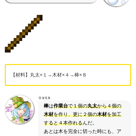
【材料】丸太×１→木材×４→棒×８
リコリス
棒
は
作業台
で１個の
丸太
から４個の
木材
を作り、更に２個の
木材
を加工
すると４本作れる
んだ。
あとは木を完全に切った時にも、ア