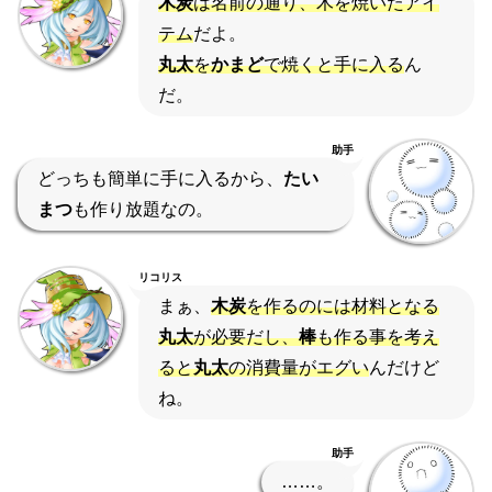
木炭
は名前の通り、木を焼いたアイ
テム
だよ。
丸太
を
かまど
で焼くと手に入る
ん
だ。
助手
どっちも簡単に手に入るから、
たい
まつ
も作り放題なの。
リコリス
まぁ、
木炭
を作るのには材料となる
丸太
が必要だし、
棒
も作る事を考え
ると
丸太
の消費量がエグい
んだけど
ね。
助手
……。