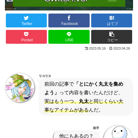
Twitter
Facebook
はてブ
Pocket
LINE
コピー
2023.05.16
2023.04.26
リコリス
前回の記事で
「とにかく丸太を集め
よう」
って内容を書いたんだけど、
実はもう一つ、
丸太
と同じくらい大
事なアイテムがある
んだ。
助手
他にもあるの？