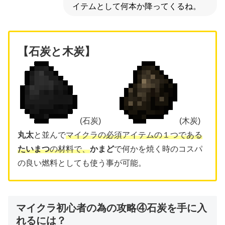
イテムとして何本か降ってくるね。
【石炭と木炭】
(石炭)
(木炭)
丸太
と並んで
マイクラの必須アイテムの１つである
たいまつ
の材料で、
かまど
で何かを焼く時のコスパ
の良い燃料としても使う事が可能。
マイクラ初心者の為の攻略④石炭を手に入
れるには？