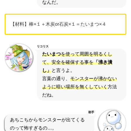
なんだ。
【材料】棒×１＋木炭or石炭×１＝たいまつ×４
リコリス
たいまつ
を使って周囲を明るくし
て、安全を確保する事を
「沸き潰
し」
と言うよ。
言葉の通り、
モンスターが沸かない
ように暗い場所を無くして
いく
方法
だね。
助手
あちこちからモンスターが出てくる
のって怖すぎるの…。