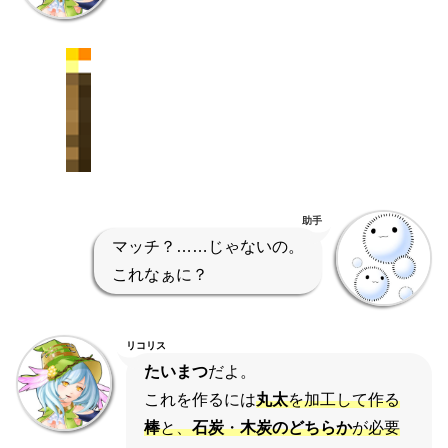
助手
マッチ？……じゃないの。
これなぁに？
リコリス
たいまつ
だよ。
これを作るには
丸太
を加工して作る
棒
と、
石炭
・
木炭のどちらか
が必要