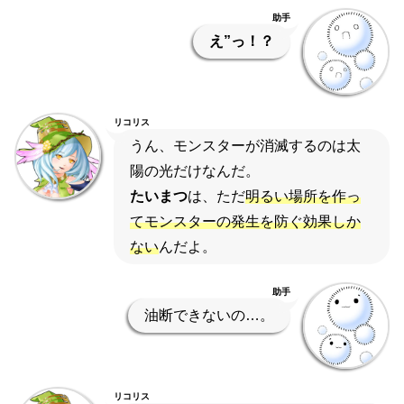
助手
え”っ！？
リコリス
うん、モンスターが消滅するのは太
陽の光だけなんだ。
たいまつ
は、ただ
明るい場所を作っ
てモンスターの発生を防ぐ効果しか
ない
んだよ。
助手
油断できないの…。
リコリス