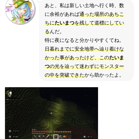
あと、私は新しい土地へ行く時、数
に余裕があれば
通った場所のあちこ
ちに
たいまつ
を残して道標にしてい
る
んだ。
特に夜になると分かりやすくてね。
日暮れまでに安全地帯へ辿り着けな
かった事があったけど、この
たいま
つ
の光を辿って迷わずにモンスター
の中を突破できた
から助かったよ。