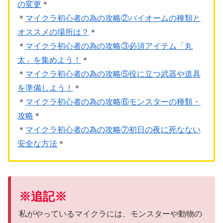
の変更
＊
＊
マイクラ初心者の為の攻略②バイオームの種類と
オススメの場所は？
＊
＊
マイクラ初心者の為の攻略③必須アイテム「丸
太」を集めよう！
＊
＊
マイクラ初心者の為の攻略⑤役に立つ武器や道具
を準備しよう！
＊
＊
マイクラ初心者の為の攻略⑥モンスターの種類・
攻略
＊
＊
マイクラ初心者の為の攻略⑦初日の夜に死なない
安全な方法
＊
※追記※
私がやっているマイクラには、モンスターや動物の