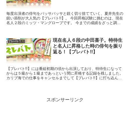
毎度出演者の俳句をバッサバッサと鋭く切り捨てていく、夏井先生の
鋭い添削が大人気の【プレバト!!】。 今回昇格試験に挑むのは、現在
名人２段のミッツ・マングローブです。 今までの成績をざっと調べ
てみると、少し不安定な成績となっていました...
現在名人６段の中田喜子。特待生
プレバト！！
と名人に昇格した時の俳句を振り
返る！【プレバト!!】
【プレバト!!】には番組初期の頃から出演しており、特待生になって
からは５級から１級まであっという間に昇格する記録を残しました。
カリブ海での仕事をキャンセルまでして【プレバト!!】に打ち込んだ
事もあり、2022年７月の炎帝戦では初優勝...
スポンサーリンク