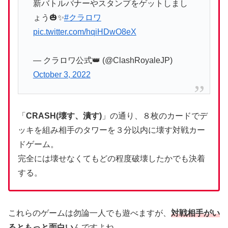
新バトルバナーやスタンプをゲットしまし
ょう🎃✨
#クラロワ
pic.twitter.com/hqiHDwO8eX
— クラロワ公式👑 (@ClashRoyaleJP)
October 3, 2022
「
CRASH(壊す、潰す)
」の通り、８枚のカードでデ
ッキを組み相手のタワーを３分以内に壊す対戦カー
ドゲーム。
完全には壊せなくてもどの程度破壊したかでも決着
する。
これらのゲームは勿論一人でも遊べますが、
対戦相手がい
るともっと面白い
んですよね。