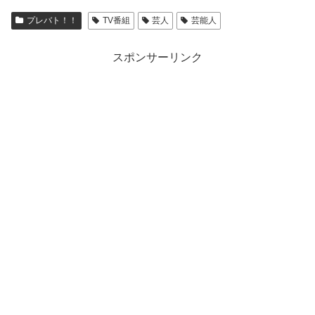
プレバト！！
TV番組
芸人
芸能人
スポンサーリンク