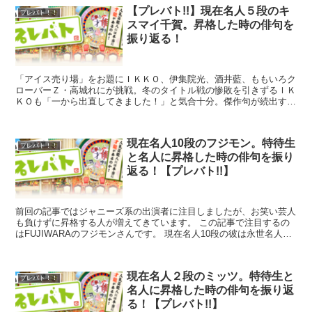
【プレバト!!】現在名人５段のキ
プレバト！！
スマイ千賀。昇格した時の俳句を
振り返る！
「アイス売り場」をお題にＩＫＫＯ、伊集院光、酒井藍、ももいろク
ローバーＺ・高城れにが挑戦。冬のタイトル戦の惨敗を引きずるＩＫ
ＫＯも「一から出直してきました！」と気合十分。傑作句が続出する
まさかの大接戦に…！？特待生昇格試験には名人２段の皆...
現在名人10段のフジモン。特待生
プレバト！！
と名人に昇格した時の俳句を振り
返る！【プレバト!!】
前回の記事ではジャニーズ系の出演者に注目しましたが、お笑い芸人
も負けずに昇格する人が増えてきています。 この記事で注目するの
はFUJIWARAのフジモンさんです。 現在名人10段の彼は永世名人を
目指していますが、前進５回(その内の１...
現在名人２段のミッツ。特待生と
プレバト！！
名人に昇格した時の俳句を振り返
る！【プレバト!!】