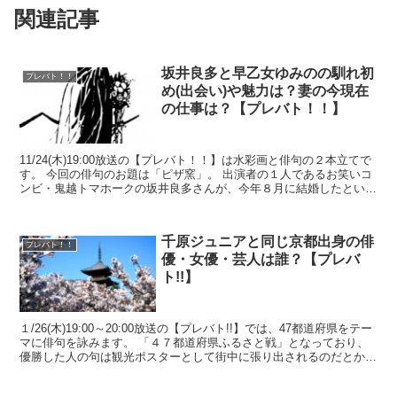
関連記事
坂井良多と早乙女ゆみのの馴れ初
プレバト！！
め(出会い)や魅力は？妻の今現在
の仕事は？【プレバト！！】
11/24(木)19:00放送の【プレバト！！】は水彩画と俳句の２本立てで
す。 今回の俳句のお題は「ピザ窯」。 出演者の１人であるお笑いコ
ンビ・鬼越トマホークの坂井良多さんが、今年８月に結婚したという
ニュースは未だに記憶に新しい人も...
千原ジュニアと同じ京都出身の俳
プレバト！！
優・女優・芸人は誰？【プレバ
ト!!】
１/26(木)19:00～20:00放送の【プレバト!!】では、47都道府県をテー
マに俳句を詠みます。 「４７都道府県ふるさと戦」となっており、
優勝した人の句は観光ポスターとして街中に張り出されるのだとか。
出演者の方には故郷に錦を飾...