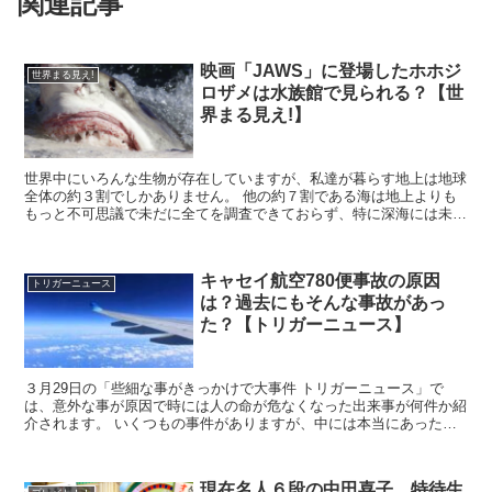
関連記事
映画「JAWS」に登場したホホジ
世界まる見え!
ロザメは水族館で見られる？【世
界まる見え!】
世界中にいろんな生物が存在していますが、私達が暮らす地上は地球
全体の約３割でしかありません。 他の約７割である海は地上よりも
もっと不可思議で未だに全てを調査できておらず、特に深海には未知
の世界が広がっています。 その海で比較的浅い所...
キャセイ航空780便事故の原因
トリガーニュース
は？過去にもそんな事故があっ
た？【トリガーニュース】
３月29日の「些細な事がきっかけで大事件 トリガーニュース」で
は、意外な事が原因で時には人の命が危なくなった出来事が何件か紹
介されます。 いくつもの事件がありますが、中には本当にあった出
来事なのかと背筋がゾッとする話もありました。 ...
現在名人６段の中田喜子。特待生