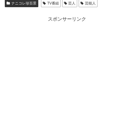
ナニコレ珍百景
TV番組
芸人
芸能人
スポンサーリンク