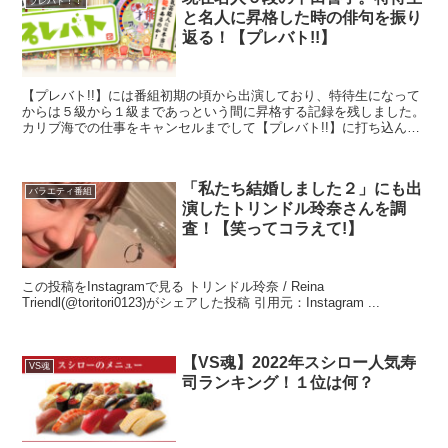
プレバト！！
と名人に昇格した時の俳句を振り
返る！【プレバト!!】
【プレバト!!】には番組初期の頃から出演しており、特待生になって
からは５級から１級まであっという間に昇格する記録を残しました。
カリブ海での仕事をキャンセルまでして【プレバト!!】に打ち込んだ
事もあり、2022年７月の炎帝戦では初優勝...
「私たち結婚しました２」にも出
バラエティ番組
演したトリンドル玲奈さんを調
査！【笑ってコラえて!】
この投稿をInstagramで見る トリンドル玲奈 / Reina
Triendl(@toritori0123)がシェアした投稿 引用元：Instagram ...
【VS魂】2022年スシロー人気寿
VS魂
司ランキング！１位は何？