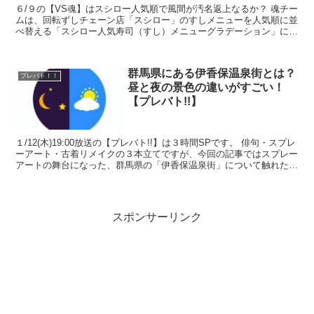
６/９の【VS魂】はスシロー人気順で風間が汚名返上なるか？ 魂チー
ムは、回転ずしチェーン店「スシロー」のすしメニューを人気順に並
べ替える「スシロー人気寿司（すし）メニューグラデーション」に挑
戦。 飲食チェーンに関する知識では誰にも負けない...
群馬県にある伊香保温泉街とは？
プレバト！！
昼と夜の景色の違いがすごい！
【プレバト!!】
１/12(木)19:00放送の【プレバト!!】は３時間SPです。 俳句・スプレ
ーアート・古着リメイクの３本立てですが、今回の記事ではスプレー
アートの舞台になった、群馬県の「伊香保温泉街」について触れたい
と思います。 他にも書いた「伊香...
スポンサーリンク