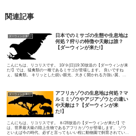
関連記事
日本でのミサゴの生態や生息地は
ダーウィンが来た!
何処？狩りの特徴や天敵は誰？
【ダーウィンが来た!】
こんにちは、リコリスです。 10/９(日)19:30放送の【ダーウィンが来
た!】では、猛禽類の一種であるミサゴが登場します。 良いですね
ぇ、猛禽類。 キリッとした鋭い眼光、大きく開かれる力強い翼、獲
物をしっかりと掴む逞しい足、鋭い...
アフリカゾウの生息地は何処？マ
ダーウィンが来た!
ルミミゾウやアジアゾウとの違い
や天敵は？【ダーウィンが来
た!】
こんにちは、リコリスです。 ８/28放送の【ダーウィンが来た!】で
は、世界最大級の陸上生物であるアフリカゾウが登場します。 ゾウ
といえば今の時代、必ずと言ってもいい程に動物園で飼育されていま