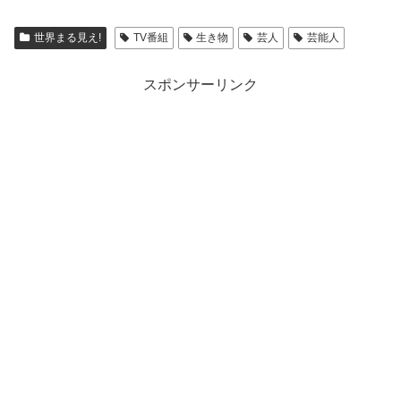
世界まる見え!
TV番組
生き物
芸人
芸能人
スポンサーリンク