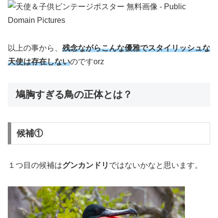
以上の事から、
残念ながらこんな優雅でスタイリッシュな
天使は存在しない
のですorz
鳩胸すぎる鳥の正体とは？
候補①
１つ目の候補は
グンカンドリ
ではないかなと思います。