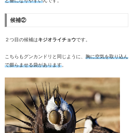
と番になりやすい
んです。
候補②
２つ目の候補は
キジオライチョウ
です。
こちらもグンカンドリと同じように、
胸に空気を取り込ん
で膨らませる袋があります
。