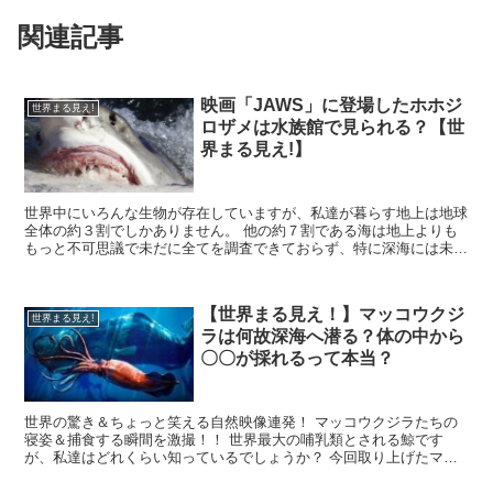
関連記事
映画「JAWS」に登場したホホジ
世界まる見え!
ロザメは水族館で見られる？【世
界まる見え!】
世界中にいろんな生物が存在していますが、私達が暮らす地上は地球
全体の約３割でしかありません。 他の約７割である海は地上よりも
もっと不可思議で未だに全てを調査できておらず、特に深海には未知
の世界が広がっています。 その海で比較的浅い所...
【世界まる見え！】マッコウクジ
世界まる見え!
ラは何故深海へ潜る？体の中から
〇〇が採れるって本当？
世界の驚き＆ちょっと笑える自然映像連発！ マッコウクジラたちの
寝姿＆捕食する瞬間を激撮！！ 世界最大の哺乳類とされる鯨です
が、私達はどれくらい知っているでしょうか？ 今回取り上げたマッ
コウクジラは世界のほとんどの海域で暮らしており、比較...