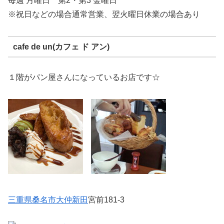
毎週 月曜日 第2・第3 金曜日
※祝日などの場合通常営業、翌火曜日休業の場合あり
cafe de un(カフェ ド アン)
１階がパン屋さんになっているお店です☆
三重県
桑名市
大仲新田
宮前181-3