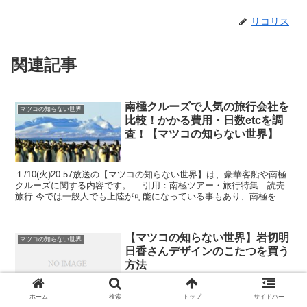
リコリス
関連記事
南極クルーズで人気の旅行会社を
マツコの知らない世界
比較！かかる費用・日数etcを調
査！【マツコの知らない世界】
１/10(火)20:57放送の【マツコの知らない世界】は、豪華客船や南極
クルーズに関する内容です。 引用：南極ツアー・旅行特集 読売
旅行 今では一般人でも上陸が可能になっている事もあり、南極を訪
れる人も増えているのだとか。 しか...
【マツコの知らない世界】岩切明
マツコの知らない世界
日香さんデザインのこたつを買う
方法
ホーム
検索
トップ
サイドバー
番組概要 毎回マニアックな物を愛する人が、事細かに紹介してくれ