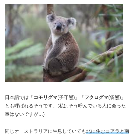
日本語では「
コモリグマ
(子守熊)」「
フクログマ
(袋熊)」
とも呼ばれるそうです。(私はそう呼んでいる人に会った
事はないですが…)
同じオーストラリアに生息していても
北に住むコアラと南