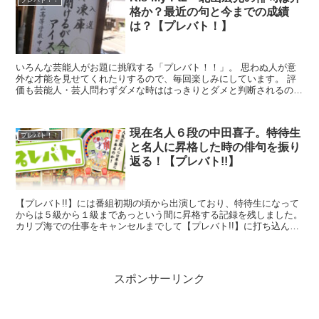
格か？最近の句と今までの成績
は？【プレバト！】
いろんな芸能人がお題に挑戦する「プレバト！！」。 思わぬ人が意
外な才能を見せてくれたりするので、毎回楽しみにしています。 評
価も芸能人・芸人問わずダメな時ははっきりとダメと判断されるの
で、毎回誰がどんな順位になるのかが分からずドキド...
現在名人６段の中田喜子。特待生
プレバト！！
と名人に昇格した時の俳句を振り
返る！【プレバト!!】
【プレバト!!】には番組初期の頃から出演しており、特待生になって
からは５級から１級まであっという間に昇格する記録を残しました。
カリブ海での仕事をキャンセルまでして【プレバト!!】に打ち込んだ
事もあり、2022年７月の炎帝戦では初優勝...
スポンサーリンク