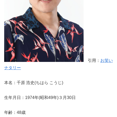
引用：
お笑い
ナタリー
本名：千原 浩史(ちはら こうじ)
生年月日：1974年(昭和49年)３月30日
年齢：48歳