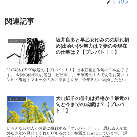
リコリス
関連記事
坂井良多と早乙女ゆみのの馴れ初
プレバト！！
め(出会い)や魅力は？妻の今現在
の仕事は？【プレバト！！】
11/24(木)19:00放送の【プレバト！！】は水彩画と俳句の２本立てで
す。 今回の俳句のお題は「ピザ窯」。 出演者の１人であるお笑いコ
ンビ・鬼越トマホークの坂井良多さんが、今年８月に結婚したという
ニュースは未だに記憶に新しい人も...
犬山紙子の俳句は昇格か？最近の
プレバト！！
句と今までの成績は？【プレバ
ト！】
いろんな芸能人がお題に挑戦する「プレバト！！」。 思わぬ人が意
外な才能を見せてくれたりするので、毎回楽しみにしています。 評