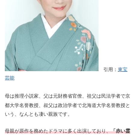
引用：
東宝
芸能
母は推理小説家、父は元財務省官僚、
祖父は民法学者で京
都大学名誉教授、
叔父は政治学者で北海道大学名誉教授と
いう、なんとも凄い親族です。
母親が原作を務めたドラマに多く出演しており、
「赤い霊