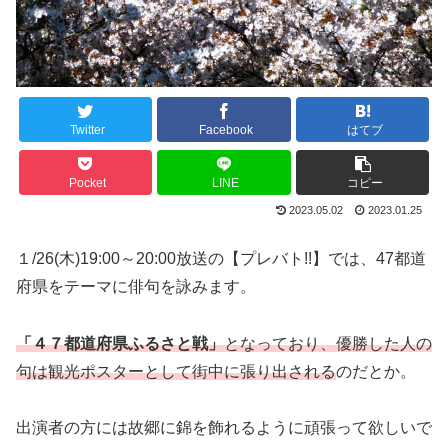
Twitter
Facebook
はてブ
Pocket
LINE
コピー
2023.05.02
2023.01.25
１/26(木)19:00～20:00放送の【プレバト!!】では、47都道
府県をテーマに俳句を詠みます。
「４７都道府県ふるさと戦」
となっており、優勝した人の
句は観光ポスターとして街中に張り出される
のだとか。
出演者の方には故郷に錦を飾れるように頑張って欲しいで