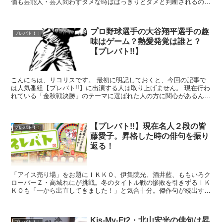
価も芸能人・芸人問わずダメな時ははっきりとダメと判断されるの
で、毎回誰がどんな順位になるのかが分からずドキド...
プロ野球選手の大谷翔平選手の趣
プレバト！！
味はゲーム？熱愛発覚は誰と？
【プレバト!!】
こんにちは、リコリスです。 最初に明記しておくと、今回の記事で
は人気番組【プレバト!!】に出演する人は取り上げません。 現在行わ
れている「金秋戦決勝」のテーマに選ばれた人の方に関心があるんで
すよね。 発表されたテーマは意外や意外、...
【プレバト!!】現在名人２段の皆
プレバト！！
藤愛子。昇格した時の俳句を振り
返る！
「アイス売り場」をお題にＩＫＫＯ、伊集院光、酒井藍、ももいろク
ローバーＺ・高城れにが挑戦。冬のタイトル戦の惨敗を引きずるＩＫ
ＫＯも「一から出直してきました！」と気合十分。傑作句が続出する
まさかの大接戦に…！？特待生昇格試験には名人２段の皆...
Kis-My-Ft2・北山宏光の俳句は昇
プレバト！！