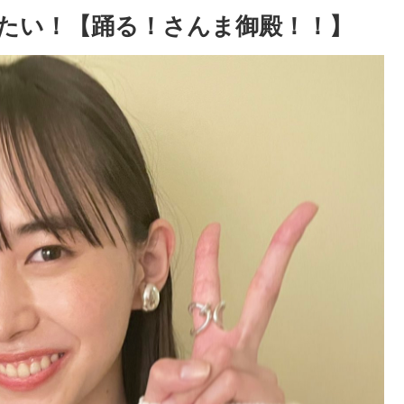
たい！【踊る！さんま御殿！！】