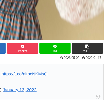
Pocket
LINE
コピー
2023.05.02
2022.01.17
！
https://t.co/nitbcNKMsQ
3)
January 13, 2022