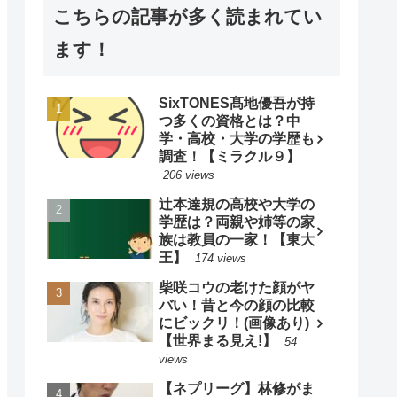
こちらの記事が多く読まれてい
ます！
SixTONES髙地優吾が持
つ多くの資格とは？中
学・高校・大学の学歴も
調査！【ミラクル９】
206 views
辻本達規の高校や大学の
学歴は？両親や姉等の家
族は教員の一家！【東大
王】
174 views
柴咲コウの老けた顔がヤ
バい！昔と今の顔の比較
にビックリ！(画像あり)
【世界まる見え!】
54
views
【ネプリーグ】林修がま