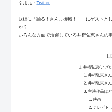
引用元：
Twitter
1/18に「踊る！さんま御殿！！」にゲスト
か？
いろんな方面で活躍している井桁弘恵さんの
目
井桁弘恵(いげ
井桁弘恵さ
井桁弘恵さ
主演作品は
映画
テレビド