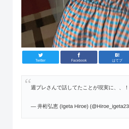
Twitter
Facebook
はてブ
週プレさんで話してたことが現実に、、
— 井桁弘恵 (Igeta Hiroe) (@Hiroe_igeta2