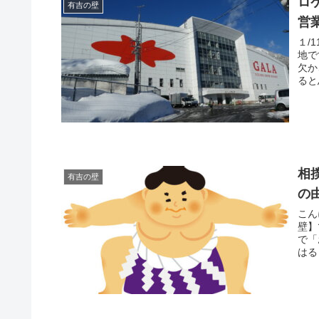
ロ
有吉の壁
営
１/
地です。 冬に行える行楽と言えば
欠か
相
有吉の壁
の
こんにちは、
壁】
で「
はる