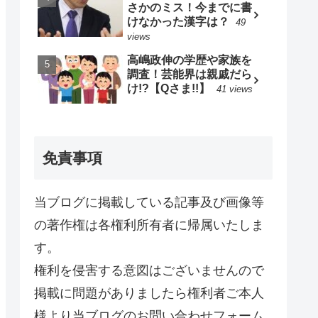
さかのミス！今までに書
けなかった漢字は？
49
views
高嶋政伸の学歴や家族を
調査！芸能界は親戚だら
け!?【Qさま!!】
41 views
免責事項
当ブログに掲載している記事及び画像等
の著作権は各権利所有者に帰属いたしま
す。
権利を侵害する意図はございませんので
掲載に問題がありましたら権利者ご本人
様より当ブログのお問い合わせフォーム