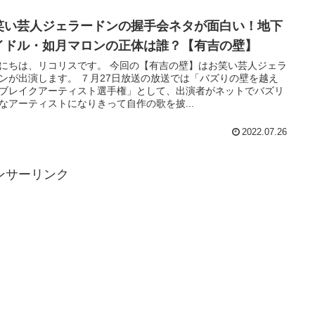
笑い芸人ジェラードンの握手会ネタが面白い！地下
イドル・如月マロンの正体は誰？【有吉の壁】
、リコリスです。 今回の【有吉の壁】はお笑い芸人ジェラ
します。 ７月27日放送の放送では「バズりの壁を越え
ブレイクアーティスト選手権」として、出演者がネットでバズリ
なアーティストになりきって自作の歌を披...
2022.07.26
ンサーリンク