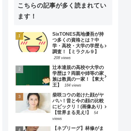
こちらの記事が多く読まれてい
ます！
SixTONES髙地優吾が持
つ多くの資格とは？中
学・高校・大学の学歴も
調査！【ミラクル９】
208 views
辻本達規の高校や大学の
学歴は？両親や姉等の家
族は教員の一家！【東大
王】
184 views
柴咲コウの老けた顔がヤ
バい！昔と今の顔の比較
にビックリ！(画像あり)
【世界まる見え!】
54
views
【ネプリーグ】林修がま