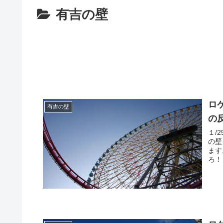
有吉の壁
ロ
有吉の壁
の
１/
の壁
ます。 #有吉の壁 25日水曜よる7時✨ 
ろ！