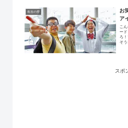
お
有吉の壁
ア
こんにちは
ードンが出演
ろ！
そう
スポ