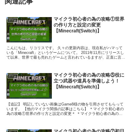
関連記事
マイクラ初心者の為の攻略①世界
ゲーム
の作り方と設定の変更
【Minecraft(Switch)】
こんにちは、リコリスです。 久々の更新内容は、現在私がハマって
いる「Minecraft」というゲームについて。 2011年11月にリリースし
て以来、世界で最も売れたゲームと言われているますが、正直に言っ
てこのゲームはやり込み要素が無...
マイクラ初心者の為の攻略⑤役に
ゲーム
立つ武器や道具を準備しよう！
【Minecraft(Switch)】
【追記】 明記していない画像はGame8様の物を引用させてもらって
います。 【他のマイクラ関係の記事はこちら】 ＊マイクラ初心者の
為の攻略①世界の作り方と設定の変更＊ ＊マイクラ初心者の為の攻
略②バイオームの種類とオススメの...
マイクラ初心者の為の攻略⑦初日